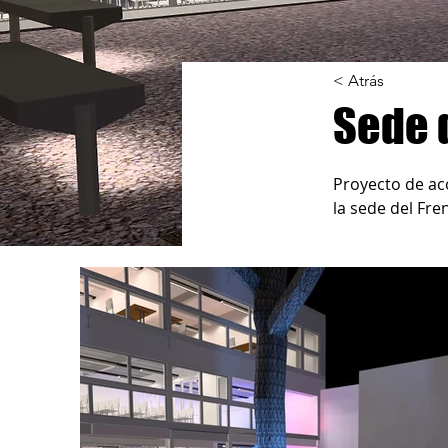
< Atrás
Sede 
Proyecto de aco
la sede del Fre