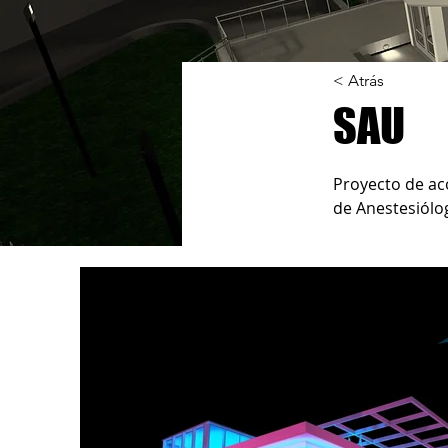
< Atrás
SAU
Proyecto de aco
de Anestesiólo